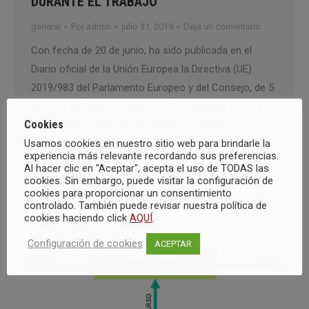
DURANTE EL TRABAJO
general
Por
admin
julio 31, 2019
Deja un comentario
Con fecha de 20 de junio, ha sido publicada en el
Diario oficial de la Unión Europea la Directiva (UE)
2019/983 del Parlamento Europeo y del Consejo, de 5
de junio de 2019, por la que se modifica la Directiva
Cookies
2004/37/CE, relativa a la protección de los
Usamos cookies en nuestro sitio web para brindarle la
trabajadores contra los riesgos relacionados con la
experiencia más relevante recordando sus preferencias.
exposición…
Al hacer clic en "Aceptar", acepta el uso de TODAS las
cookies. Sin embargo, puede visitar la configuración de
cookies para proporcionar un consentimiento
controlado. También puede revisar nuestra política de
cookies haciendo click
AQUÍ
.
Configuración de cookies
ACEPTAR