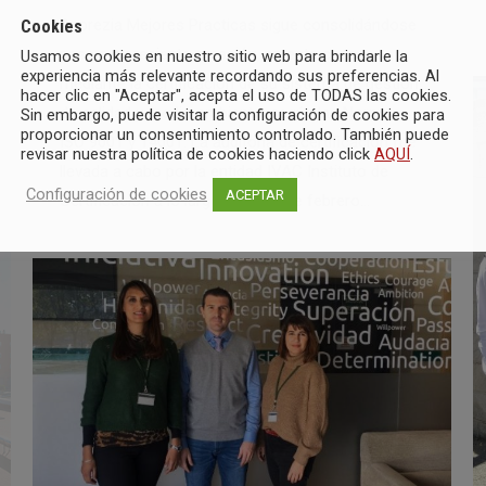
Apprezia Mejores Practicas sigue consolidándose
Cookies
pese a su reciente creación, en este caso,
Usamos cookies en nuestro sitio web para brindarle la
experiencia más relevante recordando sus preferencias. Al
mediante la certificación de su sistema de gestión
hacer clic en "Aceptar", acepta el uso de TODAS las cookies.
de calidad y medio ambiente, según las Normas
Sin embargo, puede visitar la configuración de cookies para
proporcionar un consentimiento controlado. También puede
ISO 9001 y 14001. La auditoría de certificación fue
revisar nuestra política de cookies haciendo click
AQUÍ
.
llevada a cabo por la entidad IVAC Instituto de
Configuración de cookies
ACEPTAR
Certificación a lo largo del mes de febrero…