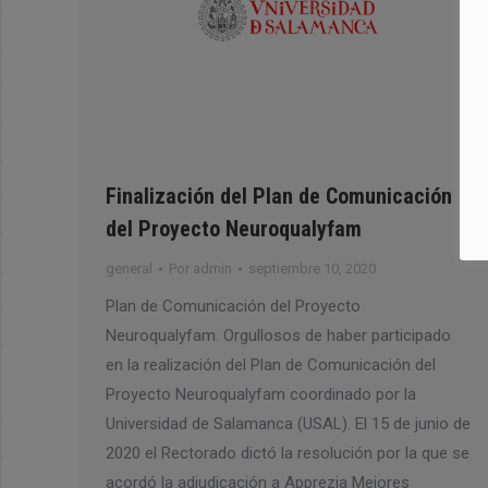
Finalización del Plan de Comunicación
del Proyecto Neuroqualyfam
general
Por
admin
septiembre 10, 2020
Plan de Comunicación del Proyecto
Neuroqualyfam. Orgullosos de haber participado
en la realización del Plan de Comunicación del
Proyecto Neuroqualyfam coordinado por la
Universidad de Salamanca (USAL). El 15 de junio de
2020 el Rectorado dictó la resolución por la que se
acordó la adjudicación a Apprezia Mejores