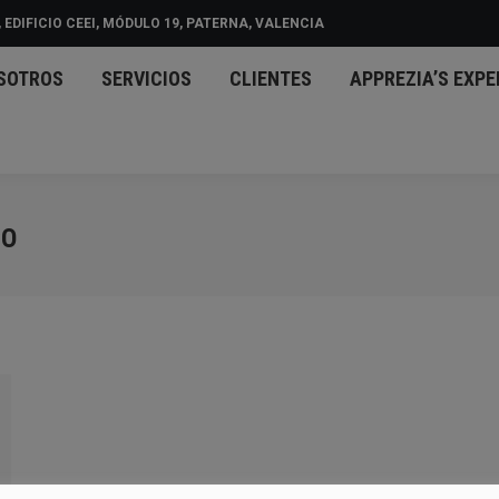
 EDIFICIO CEEI, MÓDULO 19, PATERNA, VALENCIA
CIO
NOSOTROS
SERVICIOS
CLIENTES
APPREZ
SOTROS
SERVICIOS
CLIENTES
APPREZIA’S EXPE
D
CO