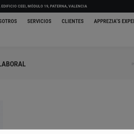
 EDIFICIO CEEI, MÓDULO 19, PATERNA, VALENCIA
CIO
NOSOTROS
SERVICIOS
CLIENTES
APPREZ
SOTROS
SERVICIOS
CLIENTES
APPREZIA’S EXPE
D
LABORAL
E
I