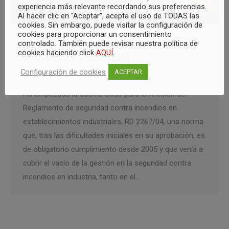
experiencia más relevante recordando sus preferencias.
Al hacer clic en "Aceptar", acepta el uso de TODAS las
cookies. Sin embargo, puede visitar la configuración de
cookies para proporcionar un consentimiento
LA REVISIÓN DEL REGLAMENTO CONTRA
controlado. También puede revisar nuestra política de
cookies haciendo click
AQUÍ
.
INCENDIOS EN INDUSTRIA
Configuración de cookies
ACEPTAR
general
Por
admin
julio 3, 2019
Deja un comentario
Ha empezado la cuenta atrás para la revisión del
Reglamento de seguridad contra incendios en
establecimientos industriales, RD 2267/04, una norma
que, tras las dificultades iniciales en su aprobación, es
de obligatorio cumplimiento desde 2005 y que venía a
cubrir el vacío de la gestión en la seguridad contra
incendios en industria, tanto en el…