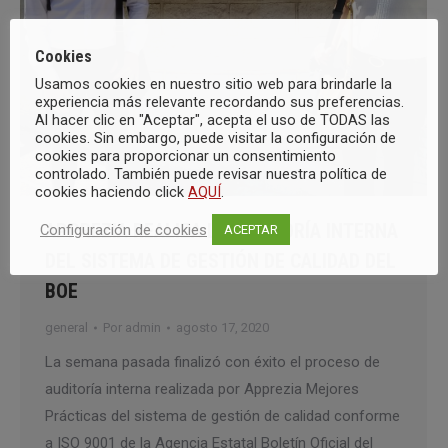
Cookies
Usamos cookies en nuestro sitio web para brindarle la
experiencia más relevante recordando sus preferencias.
Al hacer clic en "Aceptar", acepta el uso de TODAS las
cookies. Sin embargo, puede visitar la configuración de
cookies para proporcionar un consentimiento
controlado. También puede revisar nuestra política de
cookies haciendo click
AQUÍ
.
APPREZIA REALIZA LA AUDITORÍA INTERNA
Configuración de cookies
ACEPTAR
DEL SISTEMA DE GESTIÓN DE CALIDAD DEL
BOE
general
Por
admin
agosto 17, 2020
La semana pasada finalizó con éxito el proceso de
auditoría interna realizada por Apprezia Mejores
Prácticas del sistema de gestión de calidad conforme
a ISO 9001 de la Agencia Estatal Boletín Oficial del